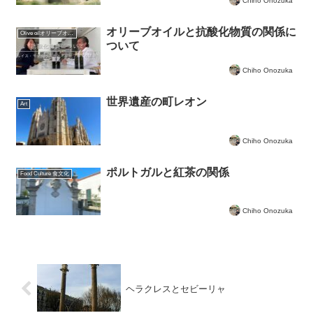
Chiho Onozuka
オリーブオイルと抗酸化物質の関係に
Olive oilオリーブオイルについて
ついて
Chiho Onozuka
世界遺産の町レオン
Art
Chiho Onozuka
ポルトガルと紅茶の関係
Food Culture 食文化
Chiho Onozuka
ヘラクレスとセビーリャ