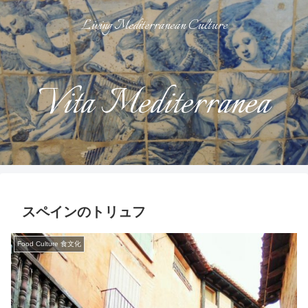
Living Mediterranean Culture
Vita Mediterranea
スペインのトリュフ
Food Culture 食文化