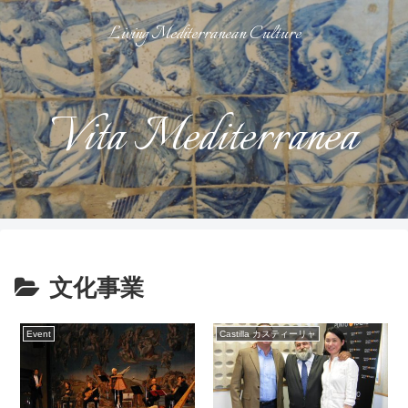
Living Mediterranean Culture
Vita Mediterranea
文化事業
Event
Castilla カスティーリャ