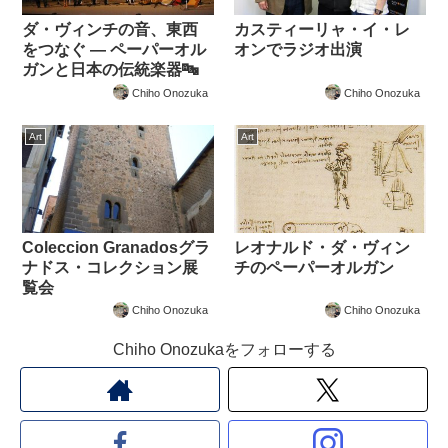
ダ・ヴィンチの音、東西
カスティーリャ・イ・レ
をつなぐ — ペーパーオル
オンでラジオ出演
ガンと日本の伝統楽器🔤
Chiho Onozuka
Chiho Onozuka
Art
Art
Coleccion Granadosグラ
レオナルド・ダ・ヴィン
ナドス・コレクション展
チのペーパーオルガン
覧会
Chiho Onozuka
Chiho Onozuka
Chiho Onozukaをフォローする