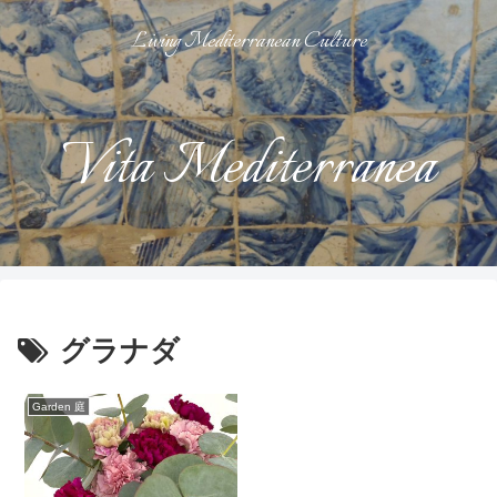
Living Mediterranean Culture
Vita Mediterranea
グラナダ
Garden 庭