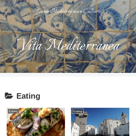
Living Mediterranean Culture
Vita Mediterranea
Eating
Eating
Eating