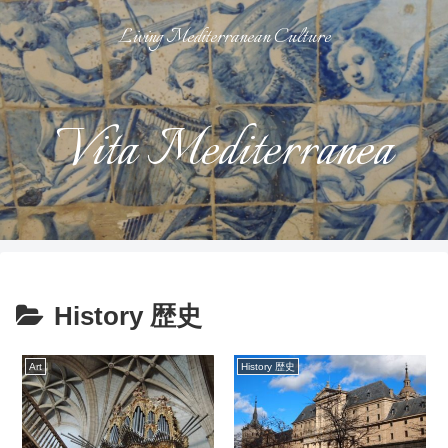
Living Mediterranean Culture
Vita Mediterranea
History 歴史
Art
History 歴史