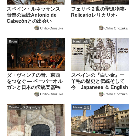
スペイン・ルネッサンス
フェリペ２世の聖遺物箱‐
音楽の巨匠Antonio de
Relicarioレリカリオ‐
Cabezónとの出会い
Chiho Onozuka
Chiho Onozuka
Event
Handmade
ダ・ヴィンチの音、東西
スペインの『白い金』ー
をつなぐ — ペーパーオル
羊毛の歴史と伝統そして
ガンと日本の伝統楽器🔤
今 Japanese ＆ English
Chiho Onozuka
Chiho Onozuka
Castilla カスティーリャ
History 歴史