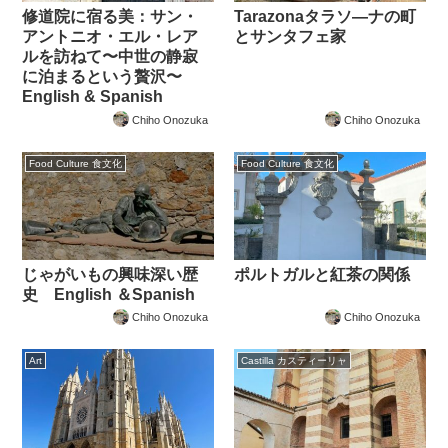
修道院に宿る美：サン・
Tarazonaタラソ―ナの町
アントニオ・エル・レア
とサンタフェ家
ルを訪ねて〜中世の静寂
に泊まるという贅沢〜
English & Spanish
Chiho Onozuka
Chiho Onozuka
Food Culture 食文化
Food Culture 食文化
じゃがいもの興味深い歴
ポルトガルと紅茶の関係
史 English ＆Spanish
Chiho Onozuka
Chiho Onozuka
Art
Castilla カスティーリャ