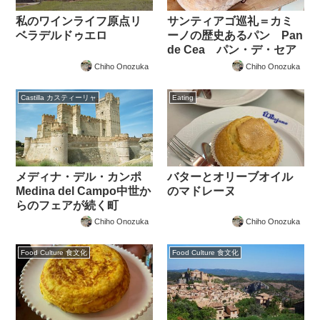
私のワインライフ原点リ
サンティアゴ巡礼＝カミ
ベラデルドゥエロ
ーノの歴史あるパン Pan
de Cea パン・デ・セア
Chiho Onozuka
Chiho Onozuka
Castilla カスティーリャ
Eating
メディナ・デル・カンポ
バターとオリーブオイル
Medina del Campo中世か
のマドレーヌ
らのフェアが続く町
Chiho Onozuka
Chiho Onozuka
Food Culture 食文化
Food Culture 食文化