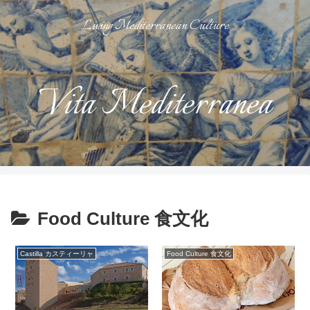
Living Mediterranean Culture
Vita Mediterranea
Food Culture 食文化
Castilla カスティーリャ
Food Culture 食文化