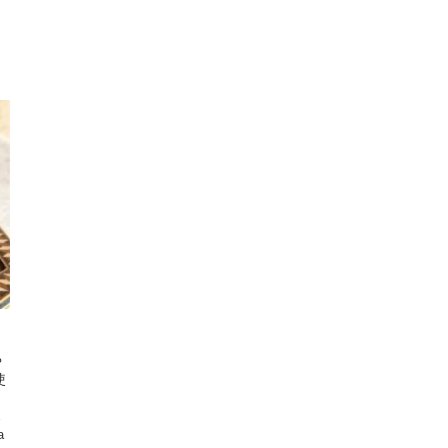
や
使
イ
く
a