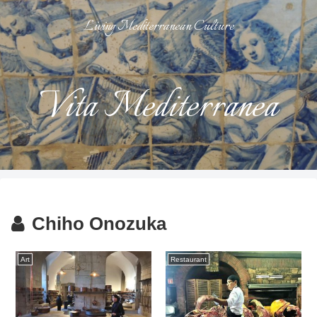
Living Mediterranean Culture
Vita Mediterranea
Chiho Onozuka
Art
Restaurant