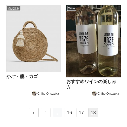
自然素材
Wine
かご・籠・カゴ
おすすめワインの楽しみ
方
Chiho Onozuka
Chiho Onozuka
前
1
…
16
17
18
へ