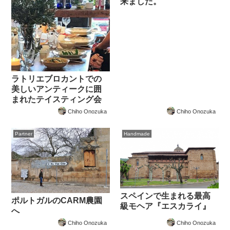
来ました。
ラトリエブロカントでの
美しいアンティークに囲
まれたテイスティング会
Chiho Onozuka
Chiho Onozuka
Partner
Handmade
スペインで生まれる最高
ポルトガルのCARM農園
級モヘア『エスカライ』
へ
Chiho Onozuka
Chiho Onozuka