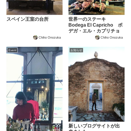
スペイン王室の台所
世界一のステーキ
Bodega El Capricho ボ
デガ・エル・カプリチョ
Chiho Onozuka
Chiho Onozuka
Event
お知らせ
新しいブログサイトが出