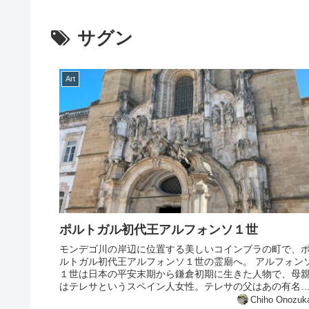
サグン
Art
ポルトガル初代王アルフォンソ１世
モンデゴ川の岸辺に位置する美しいコインブラの町で、
ルトガル初代王アルフォンソ１世の霊廟へ。 アルフォン
１世は日本の平安末期から鎌倉初期に生きた人物で、母
はテレサというスペイン人女性。テレサの父はあの有名
エル・シドの王であった『勇敢王...
Chiho Onozuk