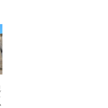
ポ
ソ
親
な
a