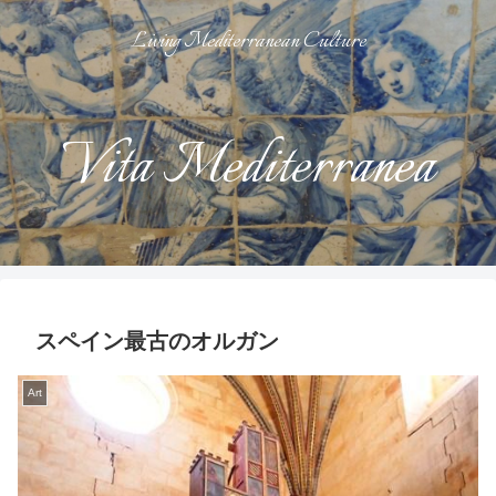
Living Mediterranean Culture
Vita Mediterranea
スペイン最古のオルガン
Art