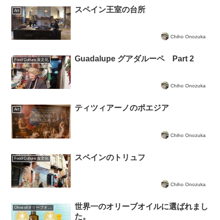
スペイン王室の台所
Art
Chiho Onozuka
Guadalupe グアダルーペ Part 2
Food Culture 食文化
Chiho Onozuka
ティツィアーノのポエジア
Art
Chiho Onozuka
スペインのトリュフ
Food Culture 食文化
Chiho Onozuka
世界一のオリーブオイルに選ばれまし
Olive oilオリーブオイルについて
た。