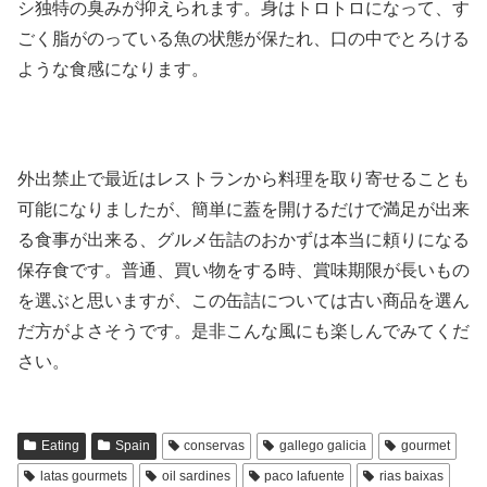
シ独特の臭みが抑えられます。身はトロトロになって、す
ごく脂がのっている魚の状態が保たれ、口の中でとろける
ような食感になります。
外出禁止で最近はレストランから料理を取り寄せることも
可能になりましたが、簡単に蓋を開けるだけで満足が出来
る食事が出来る、グルメ缶詰のおかずは本当に頼りになる
保存食です。普通、買い物をする時、賞味期限が長いもの
を選ぶと思いますが、この缶詰については古い商品を選ん
だ方がよさそうです。是非こんな風にも楽しんでみてくだ
さい。
Eating
Spain
conservas
gallego galicia
gourmet
latas gourmets
oil sardines
paco lafuente
rias baixas