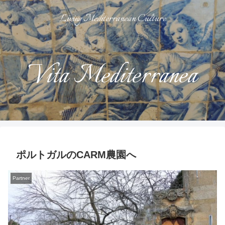
Living Mediterranean Culture
Vita Mediterranea
ポルトガルのCARM農園へ
Partner