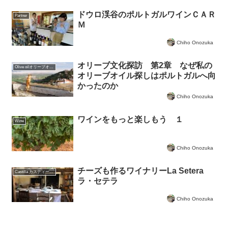
ドウロ渓谷のポルトガルワインＣＡＲ
Partner
Ｍ
Chiho Onozuka
オリーブ文化探訪 第2章 なぜ私の
Olive oilオリーブオイルについて
オリーブオイル探しはポルトガルへ向
かったのか
Chiho Onozuka
ワインをもっと楽しもう １
Wine
Chiho Onozuka
チーズも作るワイナリーLa Setera
Castilla カスティーリャ
ラ・セテラ
Chiho Onozuka