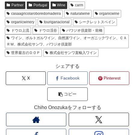
Partner
Portugal
Wine
carm
casaagricolaroboredomadeira
naturalwine
organicwine
organicwinery
touriganacional
シークレットスペイン
ドウロ上流
ドウロ渓谷
パワジオ倶楽部・前橋
ワイン、ポルトガルワイン、自然派ワイン、オーガニックワイン、ＣＡ
ＲＭ、株式会社サンワ、パワジオ倶楽部
世界最古のＤＯＰ
株式会社サンワ直輸入ワイン
シェアする
X
Facebook
Pinterest
コピー
Chiho Onozukaをフォローする