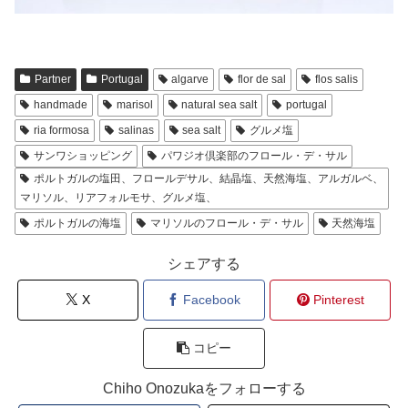
Partner
Portugal
algarve
flor de sal
flos salis
handmade
marisol
natural sea salt
portugal
ria formosa
salinas
sea salt
グルメ塩
サンワショッピング
パワジオ倶楽部のフロール・デ・サル
ポルトガルの塩田、フロールデサル、結晶塩、天然海塩、アルガルベ、
マリソル、リアフォルモサ、グルメ塩、
ポルトガルの海塩
マリソルのフロール・デ・サル
天然海塩
シェアする
X
Facebook
Pinterest
コピー
Chiho Onozukaをフォローする