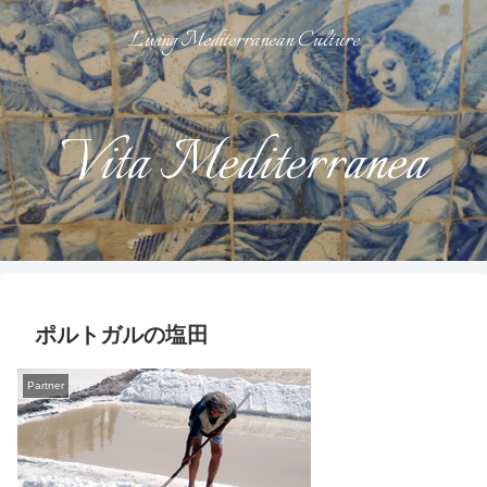
Living Mediterranean Culture
Vita Mediterranea
ポルトガルの塩田
Partner