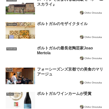
スカライ』
Chiho Onozuka
ポルトガルのモザイクタイル
Handmade
Chiho Onozuka
ポルトガルの最長老陶芸家Joao
Handmade
Mertola
Chiho Onozuka
フォーシーズンズ京都での美食のマリ
Event
アージュ
Chiho Onozuka
ポルトガルワインカームが受賞
Partner
Chiho Onozuka