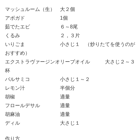
マッシュルーム（生） 大２個
アボガド 1個
茹でたエビ ６～8尾
くるみ ２，３片
いりごま 小さじ１ （炒りたてを使うのが
おすすめ）
エクストラヴァージンオリーブオイル 大さじ２～３
杯
バルサミコ 小さじ１～２
レモン汁 半個分
胡椒 適量
フロールデサル 適量
胡麻油 適量
ディル 大さじ１
作り方