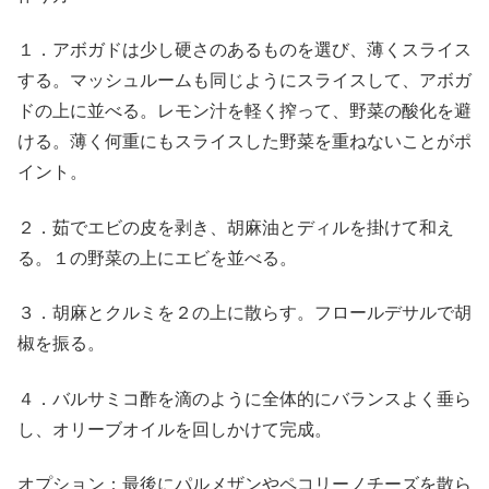
１．アボガドは少し硬さのあるものを選び、薄くスライス
する。マッシュルームも同じようにスライスして、アボガ
ドの上に並べる。レモン汁を軽く搾って、野菜の酸化を避
ける。薄く何重にもスライスした野菜を重ねないことがポ
イント。
２．茹でエビの皮を剥き、胡麻油とディルを掛けて和え
る。１の野菜の上にエビを並べる。
３．胡麻とクルミを２の上に散らす。フロールデサルで胡
椒を振る。
４．バルサミコ酢を滴のように全体的にバランスよく垂ら
し、オリーブオイルを回しかけて完成。
オプション：最後にパルメザンやペコリーノチーズを散ら