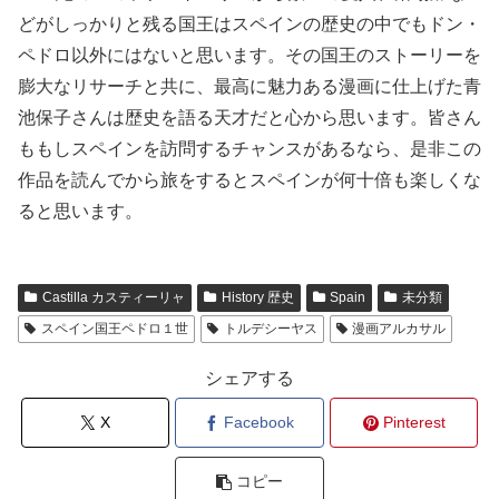
どがしっかりと残る国王はスペインの歴史の中でもドン・
ペドロ以外にはないと思います。その国王のストーリーを
膨大なリサーチと共に、最高に魅力ある漫画に仕上げた青
池保子さんは歴史を語る天才だと心から思います。皆さん
ももしスペインを訪問するチャンスがあるなら、是非この
作品を読んでから旅をするとスペインが何十倍も楽しくな
ると思います。
Castilla カスティーリャ
History 歴史
Spain
未分類
スペイン国王ペドロ１世
トルデシーヤス
漫画アルカサル
シェアする
X
Facebook
Pinterest
コピー