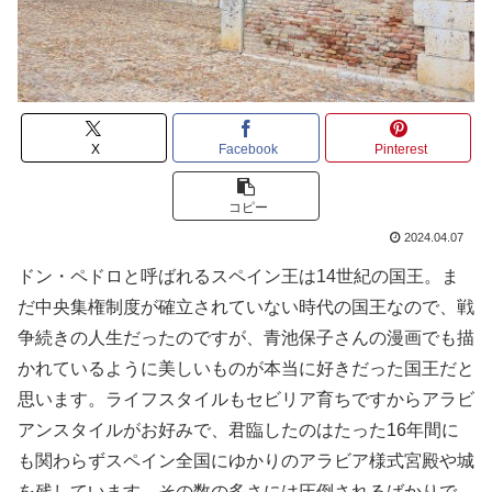
X
Facebook
Pinterest
コピー
2024.04.07
ドン・ペドロと呼ばれるスペイン王は14世紀の国王。ま
だ中央集権制度が確立されていない時代の国王なので、戦
争続きの人生だったのですが、青池保子さんの漫画でも描
かれているように美しいものが本当に好きだった国王だと
思います。ライフスタイルもセビリア育ちですからアラビ
アンスタイルがお好みで、君臨したのはたった16年間に
も関わらずスペイン全国にゆかりのアラビア様式宮殿や城
を残しています。その数の多さには圧倒されるばかりで