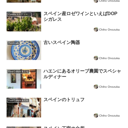
Chiho Onozuka
スペイン産ロゼワインといえばDOP
Castilla カスティーリャ
シガレス
Chiho Onozuka
古いスペイン陶器
Handmade
Chiho Onozuka
ハエンにあるオリーブ農園でスペシャ
Food Culture 食文化
ルディナー
Chiho Onozuka
スペインのトリュフ
Food Culture 食文化
Chiho Onozuka