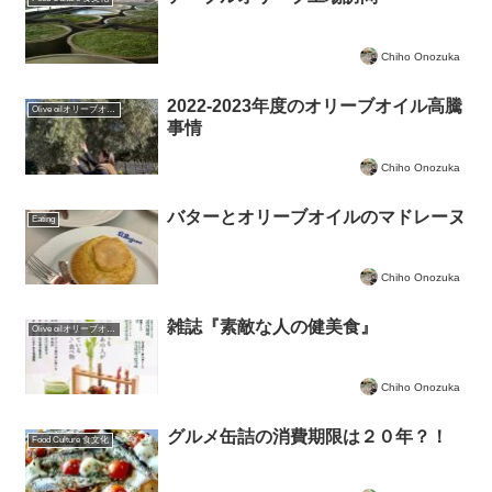
Chiho Onozuka
2022-2023年度のオリーブオイル高騰
Olive oilオリーブオイルについて
事情
Chiho Onozuka
バターとオリーブオイルのマドレーヌ
Eating
Chiho Onozuka
雑誌『素敵な人の健美食』
Olive oilオリーブオイルについて
Chiho Onozuka
グルメ缶詰の消費期限は２０年？！
Food Culture 食文化